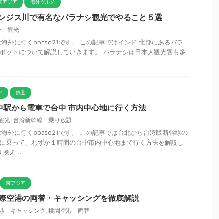
東アジア
海外グルメ
ガンジス川で有名なバラナシ観光でやること５選
シ 観光
海外に行くboaso21です。 この記事ではインド 北部にあるバラ
の観光スポットについて解説していきます。 バラナシは日本人観光客も多
ア
鉄道
中駅から電車で台中 市内中心地に行く方法
観光
,
台湾新幹線 乗り放題
海外に行くboaso21です。 この記事では台北から台湾版新幹線の
)に乗って、わずか１時間の台中市内中心地まで行く方法を解説し
え ...
東アジア
国際空港の両替・キャッシングを徹底解説
港 キャッシング
,
桃園空港 両替