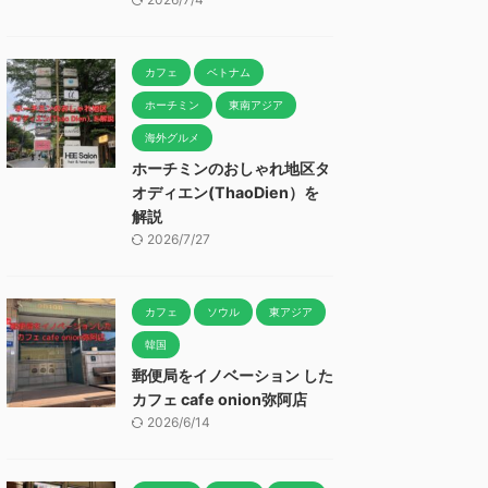
カフェ
ベトナム
ホーチミン
東南アジア
海外グルメ
ホーチミンのおしゃれ地区タ
オディエン(ThaoDien）を
解説
2026/7/27
カフェ
ソウル
東アジア
韓国
郵便局をイノベーション した
カフェ cafe onion弥阿店
2026/6/14