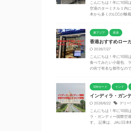
こんにちは！年に10回は
空港のターミナル１内に
本から多くのLCCが離着陸
東アジア
香港
香港おすすめロー
2026/7/27
こんにちは！年に10回は
食べてみたい小籠包、ラ
の街で有名な都市なので、
SIMカード
インド
インディラ・ガンデ
2026/6/22
デリー
こんにちは！年に10回は
ラ・ガンディー国際空港
す。 記事は、JAL(日本航 