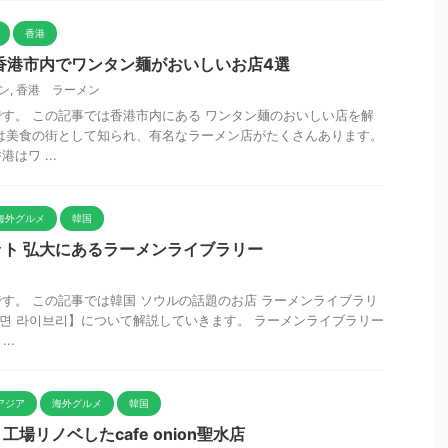
香港
香港市内でワンタン麺がおいしいお店4選
ン
,
香港 ラーメン
1です。 この記事では香港市内にある ワンタン麺のおいしい店を解
は美食の街として知られ、有名なラーメン店がたくさんあります。
はワ ...
海外グルメ
韓国
ト 弘大にあるラーメンライブラリー
1です。 この記事では韓国 ソウルの話題のお店 ラーメンライブラリ
라면 라이브리】について解説していきます。 ラーメンライブラリー
..
アジア
海外グルメ
韓国
場リノベしたcafe onion聖水店