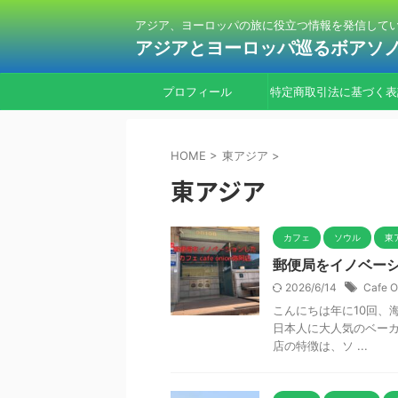
アジア、ヨーロッパの旅に役立つ情報を発信して
アジアとヨーロッパ巡るボアソ
プロフィール
特定商取引法に基づく表
HOME
>
東アジア
>
東アジア
カフェ
ソウル
東
郵便局をイノベーション
2026/6/14
Cafe O
こんにちは年に10回、海
日本人に大人気のベーカリ
店の特徴は、ソ ...