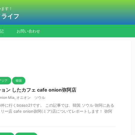
います！
ノライフ
記
お問い合わせ
アジア
韓国
 したカフェ cafe onion弥阿店
nion Mia
,
オニオン ソウル
外に行くboaso21です。 この記事では、韓国 ソウル 弥阿にある
ー店 cafe onion弥阿(ミア)店についてレポートします！ 弥阿