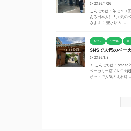
2026/4/26
こんにちは！年に１０回は
ある日本人に大人気のベー
きます！ 聖水店の ...
カフェ
ソウル
東
SNSで人気のベー
2026/1/8
ｔ こんにちは！boas
ベーカリー店 ONION
ポットで人気の北村韓 ..
1