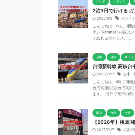
インド
バラナシ
2泊3日で行ける 
2026/8/3
バラナ
こんにちは！年に10回は
ナシ(Varanasi)
く訪れるガンジス川 ...
台中
台湾
東アジ
台湾新幹線 高鉄台
2026/7/27
台中 
こんにちは！年に10回は
台湾高速鉄道(台湾高鉄
ます。 海外で電車の乗り換
両替
台北
台湾
【2026年】桃園
2026/7/27
桃園空