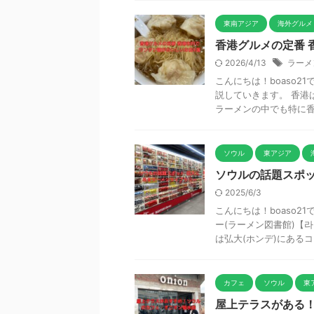
東南アジア
海外グルメ
香港グルメの定番 
2026/4/13
ラーメ
こんにちは！boaso2
説していきます。 香港
ラーメンの中でも特に香港
ソウル
東アジア
ソウルの話題スポッ
2025/6/3
こんにちは！boaso2
ー(ラーメン図書館)【
は弘大(ホンデ)にあるコ .
カフェ
ソウル
東
屋上テラスがある！工