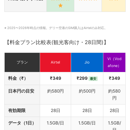
※ 2025〜2026年時点の情報。デリー空港のSIM購入はAirtelのみ対応。
【料金プラン比較表(観光客向け・28日間)】
Vi（Vod
プラン
Airtel
Jio
afone）
料金（₹）
₹349
₹299
₹349
最安
日本円の目安
約580円
約500円
約580
円
有効期限
28日
28日
28日
データ（1日）
1.5GB/日
1.5GB/日
1.5GB/
日