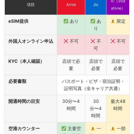
Vi（Vod
項目
Airtel
Jio
afone）
eSIM提供
あり
あ
限定
り
外国人オンライン申込
不可
不
不可
可
KYC（本人確認）
店頭で必
店頭で
店頭で
要
必要
必要
必要書類
パスポート・ビザ・宿泊証明・
証明写真（全キャリア共通）
開通時間の目安
30分〜4
30
最大48
時間
分〜4
時間
時間
空港カウンター
主要空
一
一部