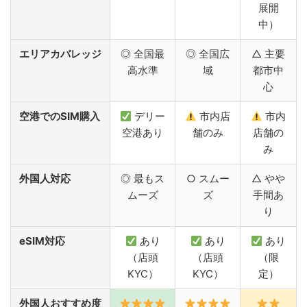
展開
中）
エリアカバレッジ
◎ 全国最
◎ 全国広
△ 主要
高水準
域
都市中
心
空港でのSIM購入
デリー
市内店
市内
空港あり
舗のみ
店舗の
み
外国人対応
◎ 最もス
○ スムー
△ やや
ムーズ
ズ
手間あ
り
eSIM対応
あり
あり
あり
（店頭
（店頭
（限
KYC）
KYC）
定）
外国人おすすめ度