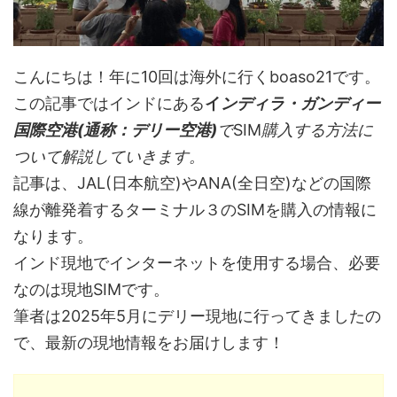
こんにちは！年に10回は海外に行くboaso21です。
この記事ではインドにある
イ
ンディラ・ガンディー
国際空港(通称：デリー空港)
で
SIM
購入する方法に
ついて解説していきます。
記事は、JAL(日本航空)やANA(全日空)などの国際
線が離発着するターミナル３のSIMを購入の情報に
なります。
インド現地でインターネットを使用する場合、必要
なのは現地SIMです。
筆者は2025年5月にデリー現地に行ってきましたの
で、最新の現地情報をお届けします！