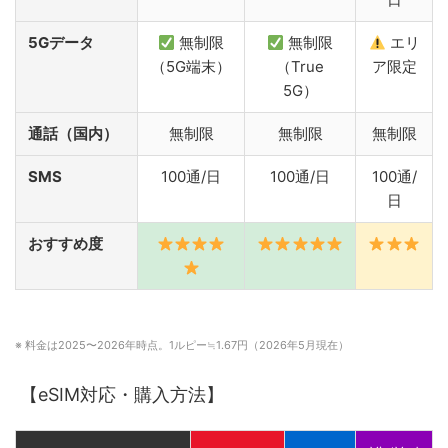
5Gデータ
無制限
無制限
エリ
（5G端末）
（True
ア限定
5G）
通話（国内）
無制限
無制限
無制限
SMS
100通/日
100通/日
100通/
日
おすすめ度
※ 料金は2025〜2026年時点。1ルピー≒1.67円（2026年5月現在）
【eSIM対応・購入方法】