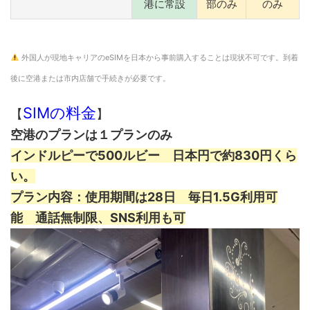
港に常設
部のみ
のみ
外国人が現地キャリアのeSIMを日本から事前購入することは現状不可です。到着
後に空港または市内店舗で手続きが必要です。
SIMの料金
【
】
空港のプランは１プランのみ
インドルピーで500ルビー 日本円で約830円くら
い。
プラン内容：使用期間は28日 毎日1.5G利用可
能 通話無制限、SNS利用も可