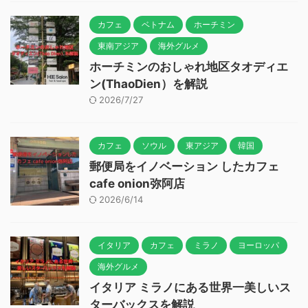
カフェ
ベトナム
ホーチミン
東南アジア
海外グルメ
ホーチミンのおしゃれ地区タオディエ
ン(ThaoDien）を解説
2026/7/27
カフェ
ソウル
東アジア
韓国
郵便局をイノベーション したカフェ
cafe onion弥阿店
2026/6/14
イタリア
カフェ
ミラノ
ヨーロッパ
海外グルメ
イタリア ミラノにある世界一美しいス
ターバックスを解説