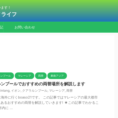
います！
ノライフ
記
お問い合わせ
ルンプール
マレーシア
両替
東南アジア
ルンプールでおすすめの両替場所を解説します
Bintang
,
イオン
,
クアラルンプール
,
マレーシア
,
両替
海外に行くboaso21です。 この記事ではマレーシアの最大都市
あるおすすめの両替を解説していきます! ★この記事でわかるこ
に ...