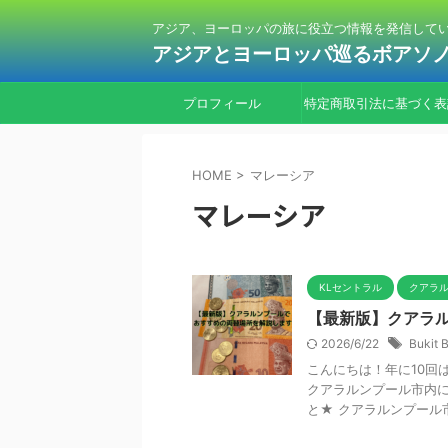
アジア、ヨーロッパの旅に役立つ情報を発信して
アジアとヨーロッパ巡るボアソ
プロフィール
特定商取引法に基づく表
HOME
>
マレーシア
マレーシア
KLセントラル
クアラ
【最新版】クアラ
2026/6/22
Bukit 
こんにちは！年に10回は
クアラルンプール市内に
と★ クアラルンプール市内