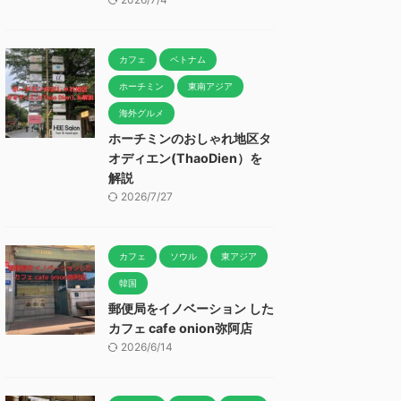
カフェ
ベトナム
ホーチミン
東南アジア
海外グルメ
ホーチミンのおしゃれ地区タ
オディエン(ThaoDien）を
解説
2026/7/27
カフェ
ソウル
東アジア
韓国
郵便局をイノベーション した
カフェ cafe onion弥阿店
2026/6/14