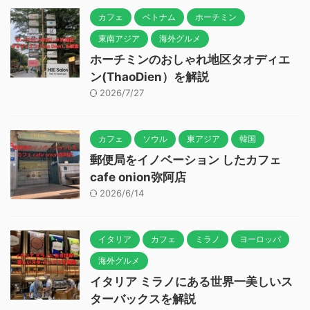
カフェ
ベトナム
ホーチミン
東南アジア
海外グルメ
ホーチミンのおしゃれ地区タオディエ
ン(ThaoDien）を解説
2026/7/27
カフェ
ソウル
東アジア
韓国
郵便局をイノベーション したカフェ
cafe onion弥阿店
2026/6/14
イタリア
カフェ
ミラノ
ヨーロッパ
海外グルメ
イタリア ミラノにある世界一美しいス
ターバックスを解説