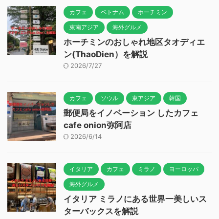
カフェ
ベトナム
ホーチミン
東南アジア
海外グルメ
ホーチミンのおしゃれ地区タオディエ
ン(ThaoDien）を解説
2026/7/27
カフェ
ソウル
東アジア
韓国
郵便局をイノベーション したカフェ
cafe onion弥阿店
2026/6/14
イタリア
カフェ
ミラノ
ヨーロッパ
海外グルメ
イタリア ミラノにある世界一美しいス
ターバックスを解説