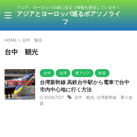
アジア、ヨーロッパの旅に役立つ情報を発信しています！
アジアとヨーロッパ巡るボアソノライ
フ
HOME
>
台中 観光
台中 観光
台中
台湾
東アジア
鉄道
台湾新幹線 高鉄台中駅から電車で台中
市内中心地に行く方法
2026/7/27
台中 観光
,
台湾新幹線 乗り放
題