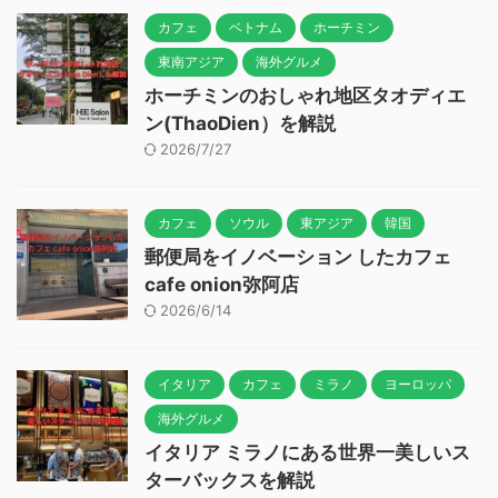
カフェ
ベトナム
ホーチミン
東南アジア
海外グルメ
ホーチミンのおしゃれ地区タオディエ
ン(ThaoDien）を解説
2026/7/27
カフェ
ソウル
東アジア
韓国
郵便局をイノベーション したカフェ
cafe onion弥阿店
2026/6/14
イタリア
カフェ
ミラノ
ヨーロッパ
海外グルメ
イタリア ミラノにある世界一美しいス
ターバックスを解説